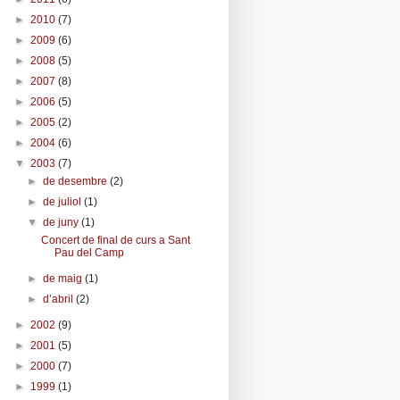
►
2010
(7)
►
2009
(6)
►
2008
(5)
►
2007
(8)
►
2006
(5)
►
2005
(2)
►
2004
(6)
▼
2003
(7)
►
de desembre
(2)
►
de juliol
(1)
▼
de juny
(1)
Concert de final de curs a Sant
Pau del Camp
►
de maig
(1)
►
d’abril
(2)
►
2002
(9)
►
2001
(5)
►
2000
(7)
►
1999
(1)