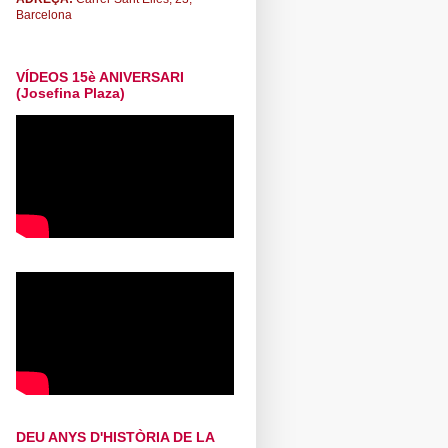
Barcelona
VÍDEOS 15è ANIVERSARI
(Josefina Plaza)
DEU ANYS D'HISTÒRIA DE LA