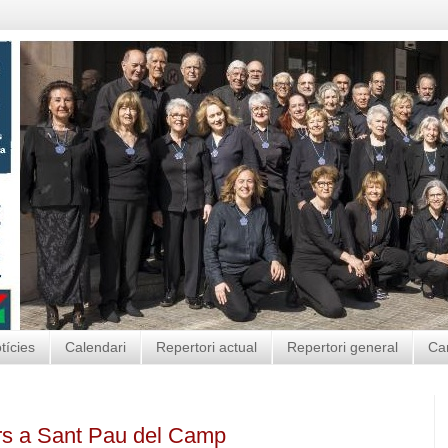
tícies
Calendari
Repertori actual
Repertori general
Ca
urs a Sant Pau del Camp