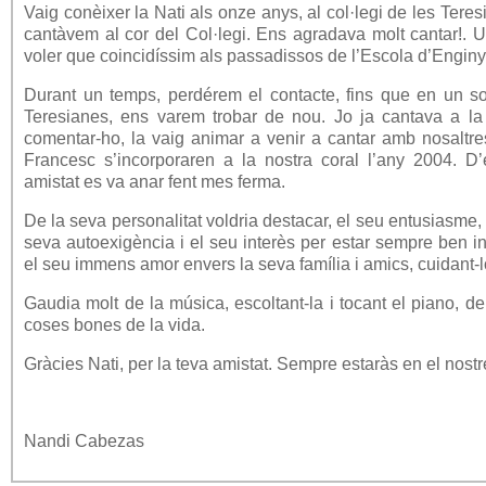
Vaig conèixer la Nati als onze anys, al col·legi de les Tere
cantàvem al cor del Col·legi. Ens agradava molt cantar!. 
voler que coincidíssim als passadissos de l’Escola d’Enginy
Durant un temps, perdérem el contacte, fins que en un 
Teresianes, ens varem trobar de nou. Jo ja cantava a la
comentar-ho, la vaig animar a venir a cantar amb nosaltres
Francesc s’incorporaren a la nostra coral l’any 2004. D’
amistat es va anar fent mes ferma.
De la seva personalitat voldria destacar, el seu entusiasme, 
seva autoexigència i el seu interès per estar sempre ben i
el seu immens amor envers la seva família i amics, cuidant-l
Gaudia molt de la música, escoltant-la i tocant el piano, de l’
coses bones de la vida.
Gràcies Nati, per la teva amistat. Sempre estaràs en el nostr
Nandi Cabezas