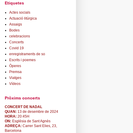
Etiquetes
Actes socials
Actuació litúrgica
Assaigs
Bodes
celebracions
Concerts
Covid 19
enregistraments de so
Escrits i poemes
Òperes
Premsa
Viatges
Vídeos
Pròxims concerts
CONCERT DE NADAL
QUAN:
13 de desembre de 2024
HORA:
20:45H
ON:
Església de Sant Agnès
ADREÇA:
Carrer Sant Elies, 23,
Barcelona