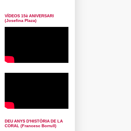
VÍDEOS 15è ANIVERSARI
(Josefina Plaza)
DEU ANYS D'HISTÒRIA DE LA
CORAL (Francesc Borrull)