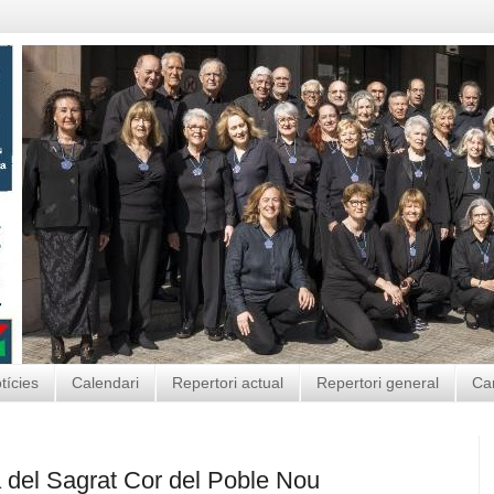
tícies
Calendari
Repertori actual
Repertori general
Ca
a del Sagrat Cor del Poble Nou