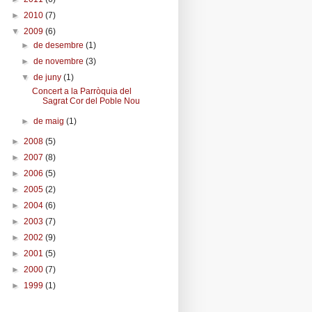
►
2010
(7)
▼
2009
(6)
►
de desembre
(1)
►
de novembre
(3)
▼
de juny
(1)
Concert a la Parròquia del
Sagrat Cor del Poble Nou
►
de maig
(1)
►
2008
(5)
►
2007
(8)
►
2006
(5)
►
2005
(2)
►
2004
(6)
►
2003
(7)
►
2002
(9)
►
2001
(5)
►
2000
(7)
►
1999
(1)