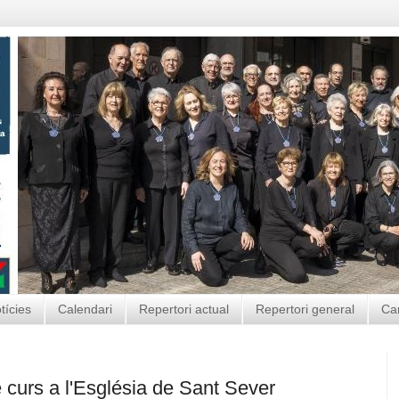
tícies
Calendari
Repertori actual
Repertori general
Ca
 curs a l'Església de Sant Sever