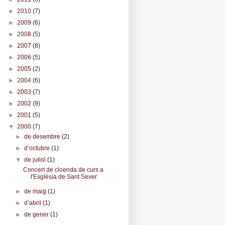
►
2010
(7)
►
2009
(6)
►
2008
(5)
►
2007
(8)
►
2006
(5)
►
2005
(2)
►
2004
(6)
►
2003
(7)
►
2002
(9)
►
2001
(5)
▼
2000
(7)
►
de desembre
(2)
►
d’octubre
(1)
▼
de juliol
(1)
Concert de cloenda de curs a
l'Església de Sant Sever
►
de maig
(1)
►
d’abril
(1)
►
de gener
(1)