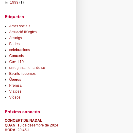
►
1999
(1)
Etiquetes
Actes socials
Actuació litúrgica
Assaigs
Bodes
celebracions
Concerts
Covid 19
enregistraments de so
Escrits i poemes
Òperes
Premsa
Viatges
Vídeos
Pròxims concerts
CONCERT DE NADAL
QUAN:
13 de desembre de 2024
HORA:
20:45H