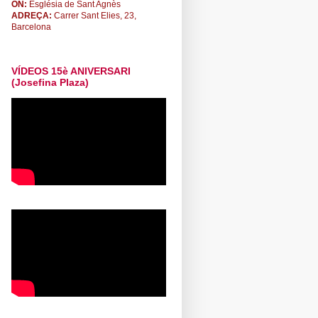
ON:
Església de Sant Agnès
ADREÇA:
Carrer Sant Elies, 23,
Barcelona
VÍDEOS 15è ANIVERSARI
(Josefina Plaza)