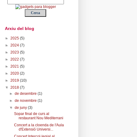
Arxiu del blog
►
2025
(5)
►
2024
(7)
►
2023
(5)
►
2022
(7)
►
2021
(5)
►
2020
(2)
►
2019
(10)
▼
2018
(7)
►
de desembre
(1)
►
de novembre
(1)
▼
de juny
(3)
Sopar final de curs al
restaurant Nou Mediterrani
Concert a la cloenda de l'Aula
d'Extensió Universi...
Concert Intercol·legial al