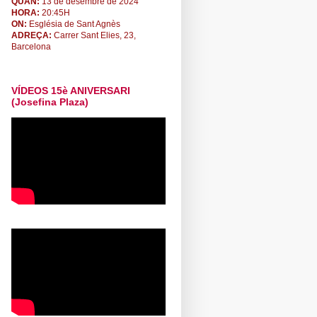
QUAN:
13 de desembre de 2024
HORA:
20:45H
ON:
Església de Sant Agnès
ADREÇA:
Carrer Sant Elies, 23,
Barcelona
VÍDEOS 15è ANIVERSARI
(Josefina Plaza)