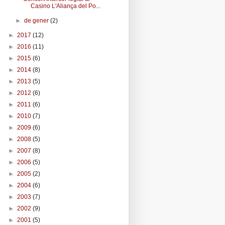
Casino L'Aliança del Po...
►
de gener
(2)
►
2017
(12)
►
2016
(11)
►
2015
(6)
►
2014
(8)
►
2013
(5)
►
2012
(6)
►
2011
(6)
►
2010
(7)
►
2009
(6)
►
2008
(5)
►
2007
(8)
►
2006
(5)
►
2005
(2)
►
2004
(6)
►
2003
(7)
►
2002
(9)
►
2001
(5)