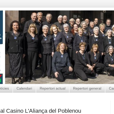
tícies
Calendari
Repertori actual
Repertori general
Ca
l al Casino L'Aliança del Poblenou