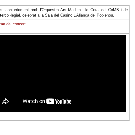
rs, conjuntament amb l'Orquestra Ars Medica i la Coral del CoMB i de
tercol·legial, celebrat a la Sala del Casino L'Aliança del Poblenou.
ma del concert