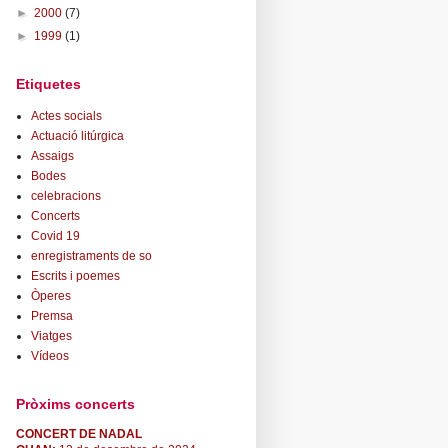
►
2000
(7)
►
1999
(1)
Etiquetes
Actes socials
Actuació litúrgica
Assaigs
Bodes
celebracions
Concerts
Covid 19
enregistraments de so
Escrits i poemes
Òperes
Premsa
Viatges
Vídeos
Pròxims concerts
CONCERT DE NADAL