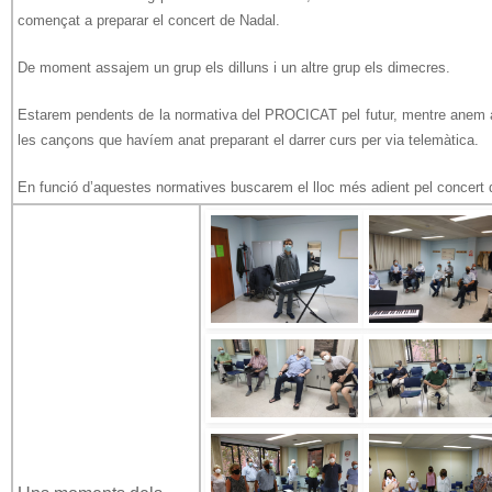
començat a preparar el concert de Nadal.
De moment assajem un grup els dilluns i un altre grup els dimecres.
Estarem pendents de la normativa del PROCICAT pel futur, mentre anem 
les cançons que havíem anat preparant el darrer curs per via telemàtica.
En funció d’aquestes normatives buscarem el lloc més adient pel concert 