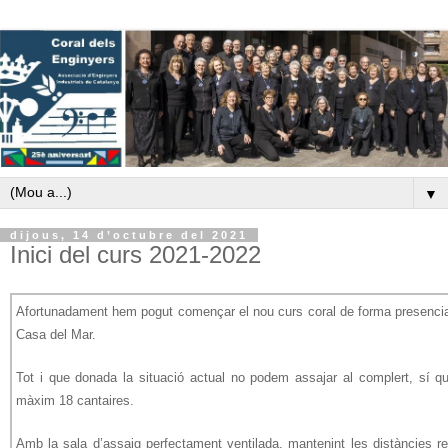
▼
dijous, 14 d’octubre del 2021
Inici del curs 2021-2022
Afortunadament hem pogut començar el nou curs coral de forma presencial 
Casa del Mar.
Tot i que donada la situació actual no podem assajar al complert, sí 
màxim 18 cantaires.
Amb la sala d’assaig perfectament ventilada, mantenint les distàncie