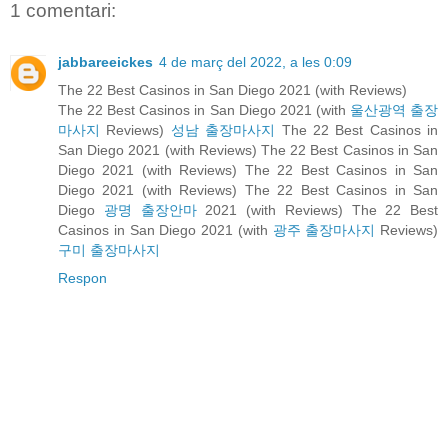
1 comentari:
jabbareeickes
4 de març del 2022, a les 0:09
The 22 Best Casinos in San Diego 2021 (with Reviews)
The 22 Best Casinos in San Diego 2021 (with
울산광역 출장
마사지
Reviews)
성남 출장마사지
The 22 Best Casinos in
San Diego 2021 (with Reviews) The 22 Best Casinos in San
Diego 2021 (with Reviews) The 22 Best Casinos in San
Diego 2021 (with Reviews) The 22 Best Casinos in San
Diego
광명 출장안마
2021 (with Reviews) The 22 Best
Casinos in San Diego 2021 (with
광주 출장마사지
Reviews)
구미 출장마사지
Respon