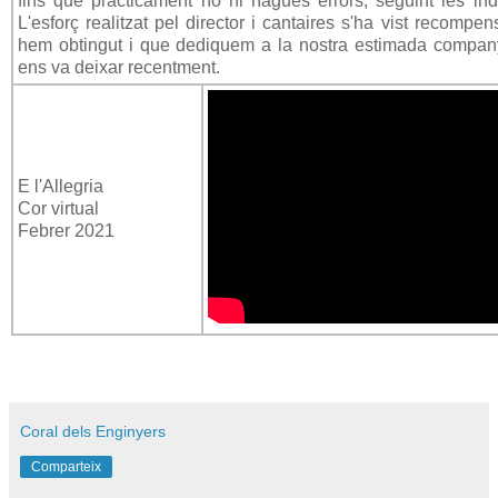
fins que pràcticament no hi hagués errors, seguint les indi
L'esforç realitzat pel director i cantaires s'ha vist recompen
hem obtingut i que dediquem a la nostra estimada compa
ens va deixar recentment.
E l'Allegria
Cor virtual
Febrer 2021
Coral dels Enginyers
Comparteix